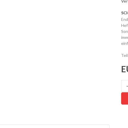
Ver
SC
End
Hef
Son
imm
ein
Tei
E