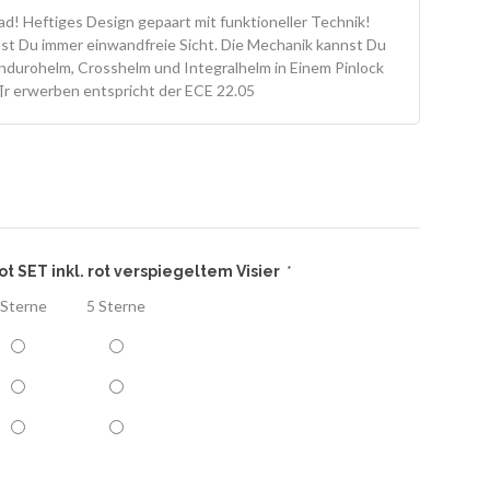
ad! Heftiges Design gepaart mit funktioneller Technik!
st Du immer einwandfreie Sicht. Die Mechanik kannst Du
ndurohelm, Crosshelm und Integralhelm in Einem Pinlock
¶r erwerben entspricht der ECE 22.05
 SET inkl. rot verspiegeltem Visier
*
 Sterne
5 Sterne