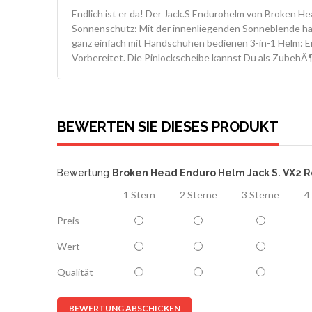
Endlich ist er da! Der Jack.S Endurohelm von Broken He
Sonnenschutz: Mit der innenliegenden Sonneblende ha
ganz einfach mit Handschuhen bedienen 3-in-1 Helm: E
Vorbereitet. Die Pinlockscheibe kannst Du als ZubehÃ
BEWERTEN SIE DIESES PRODUKT
Bewertung
Broken Head Enduro Helm Jack S. VX2 Rot
1 Stern
2 Sterne
3 Sterne
4
Preis
Wert
Qualität
BEWERTUNG ABSCHICKEN