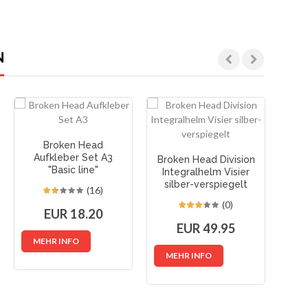
N
Broken Head
Aufkleber Set A3
Broken Head Division
"Basic line"
Integralhelm Visier
silber-verspiegelt
Ma
(16)
(0)
EUR 18.20
EUR 49.95
MEHR INFO
MEHR INFO
M