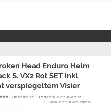
roken Head Enduro Helm
ack S. VX2 Rot SET inkl.
ot verspiegeltem Visier
12 Rezension (en)
|
Hinterlassen Sie Ihre Bewertung
Fügen Sie Ihre Bewertung hinzu