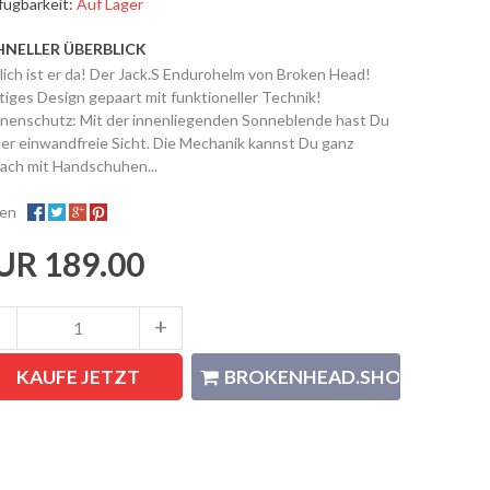
fügbarkeit:
Auf Lager
HNELLER ÜBERBLICK
lich ist er da! Der Jack.S Endurohelm von Broken Head!
tiges Design gepaart mit funktioneller Technik!
nenschutz: Mit der innenliegenden Sonneblende hast Du
er einwandfreie Sicht. Die Mechanik kannst Du ganz
fach mit Handschuhen...
len
UR 189.00
KAUFE JETZT
BROKENHEAD.SHOP