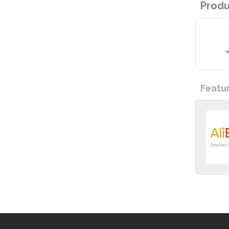
Prod
Featu