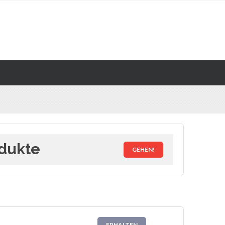
odukte
GEHEN!
ERHALTEN