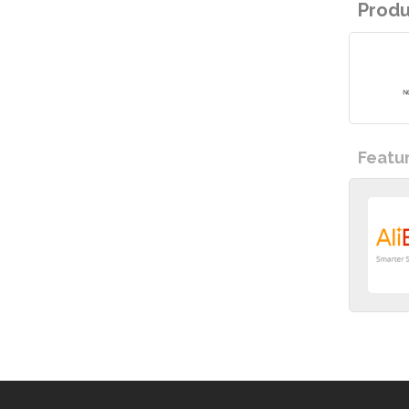
Prod
Featu