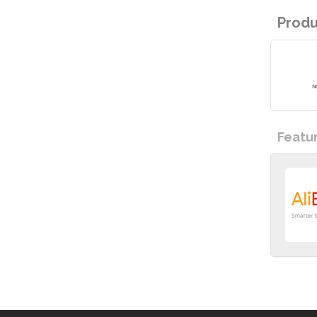
Prod
Featu