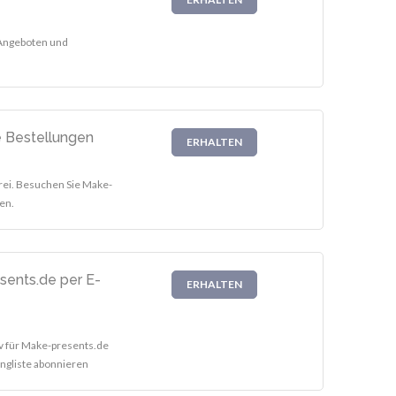
 Angeboten und
e Bestellungen
ERHALTEN
rei. Besuchen Sie Make-
en.
sents.de per E-
ERHALTEN
iv für Make-presents.de
ingliste abonnieren