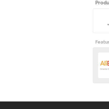
Prod
Featu