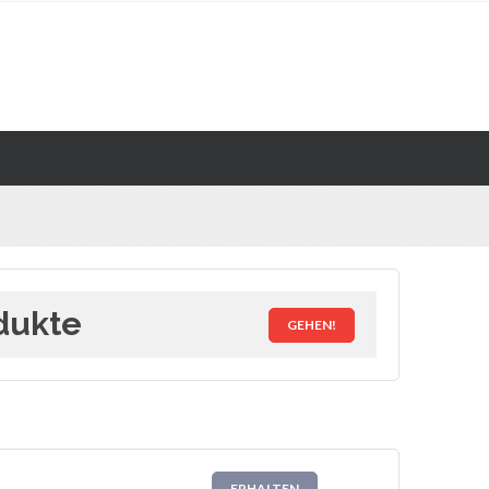
dukte
GEHEN!
ERHALTEN