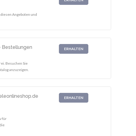
t diesen Angeboten und
e Bestellungen
ERHALTEN
rei. Besuchen Sie
talog anzuzeigen.
eleonlineshop.de
ERHALTEN
v für
die