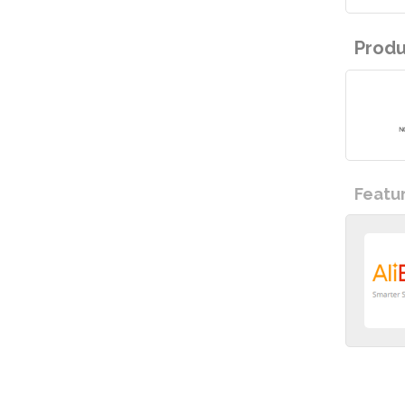
Prod
Featu