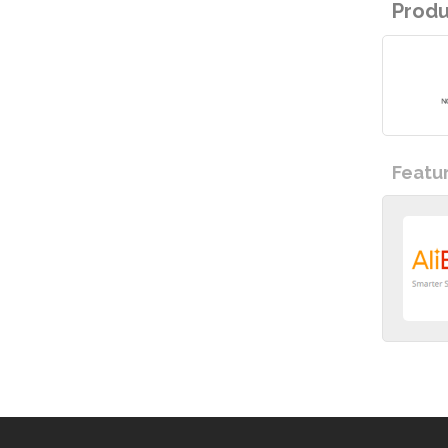
Prod
Featu