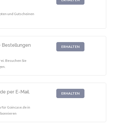
eboten und Gutscheinen
e Bestellungen
ERHALTEN
rei. Besuchen Sie
gen.
de per E-Mail.
ERHALTEN
v für Goincase.de in
 abonnieren