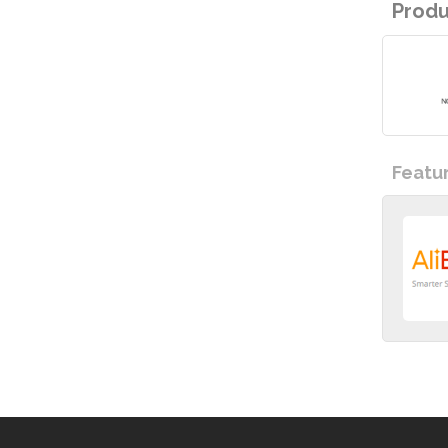
Prod
Featu