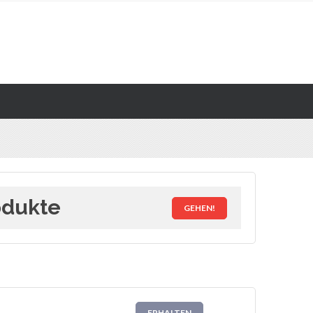
odukte
GEHEN!
ERHALTEN