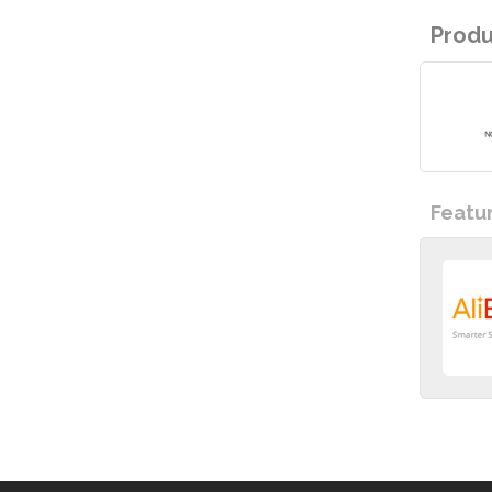
Prod
Featu