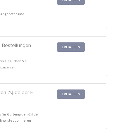
n Angeboten und
e Bestellungen
ERHALTEN
rei. Besuchen Sie
nzuzeigen.
uen-24.de per E-
ERHALTEN
iv für Gartengruen-24.de
lingliste abonnieren