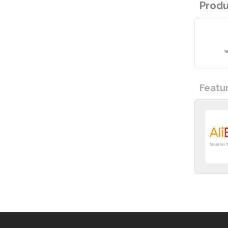
Prod
Featu