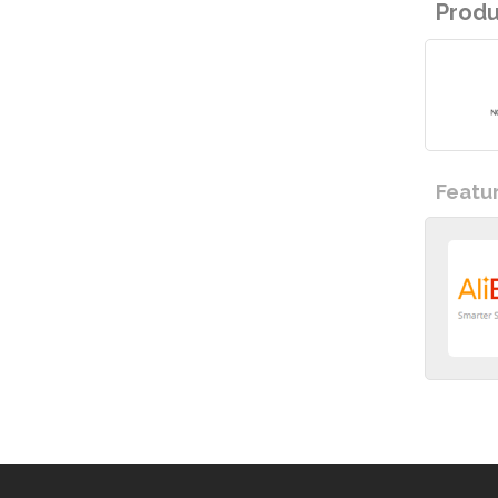
Prod
Featu