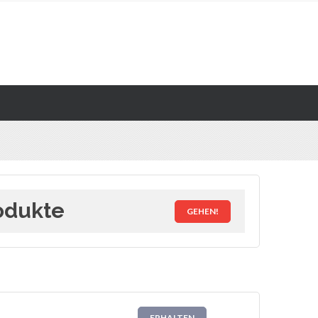
odukte
GEHEN!
ERHALTEN