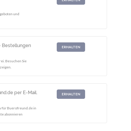
ngeboten und
e Bestellungen
ERHALTEN
rei. Besuchen Sie
zeigen.
nd.de per E-Mail.
ERHALTEN
iv für Buerofreund.de in
iste abonnieren