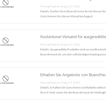
Hinzugefügt am August 5, 2026.
Details: Kaufen Sie in Buerofreund.de mit diesen A
Gutscheinen für diesen Monat bei August.
Kostenloser Versand für ausgewählt
Hinzugefügt am August 2, 2026.
Details: Ausgewählte Produkte sind versandkostenf
Buerofreund.de, um den vollständigen Katalog anzu
Erhalten Sie Angebote von Buerofreu
Hinzugefügt am August 3, 2026.
Details: Erhalten Sie Gutscheine und Rabatte exklus
Ihrer E-Mail, wenn Sie die Buerofreund.de-Mailingl