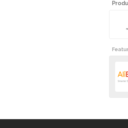
Prod
Featu