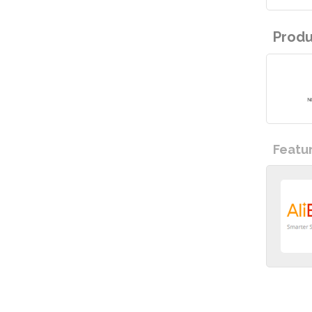
Prod
Featu