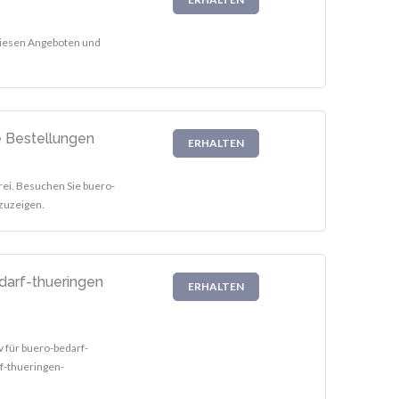
 diesen Angeboten und
e Bestellungen
ERHALTEN
rei. Besuchen Sie buero-
zuzeigen.
darf-thueringen
ERHALTEN
v für buero-bedarf-
rf-thueringen-