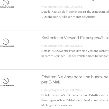
Hinzugefügt am August 5, 2026.
Details: Kaufen Sie in buero-bedarf-thueringen mit
Gutscheinen für diesen Monat bei August.
Kostenloser Versand für ausgewählt
Hinzugefügt am August 2, 2026.
Details: Ausgewählte Produkte sind versandkostenf
bedarf-thueringen, um den vollständigen Katalog an
Erhalten Sie Angebote von buero-be
per E-Mail.
Hinzugefügt am August 3, 2026.
Details: Erhalten Sie Gutscheine und Rabatte exklusi
thueringen in Ihrer E-Mail, wenn Sie die buero-beda
Mailingliste abonnieren