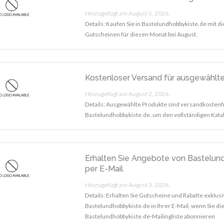
Hinzugefügt am August 5, 2026.
Details: Kaufen Sie in Bastelundhobbykiste.de mit 
Gutscheinen für diesen Monat bei August.
Kostenloser Versand für ausgewählt
Hinzugefügt am August 2, 2026.
Details: Ausgewählte Produkte sind versandkostenf
Bastelundhobbykiste.de, um den vollständigen Kata
Erhalten Sie Angebote von Bastelun
per E-Mail.
Hinzugefügt am August 3, 2026.
Details: Erhalten Sie Gutscheine und Rabatte exklusi
Bastelundhobbykiste.de in Ihrer E-Mail, wenn Sie di
Bastelundhobbykiste.de-Mailingliste abonnieren