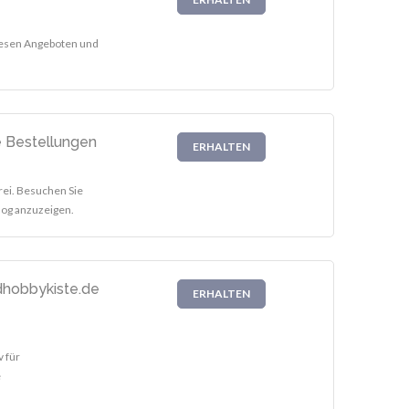
diesen Angeboten und
e Bestellungen
ERHALTEN
rei. Besuchen Sie
log anzuzeigen.
dhobbykiste.de
ERHALTEN
v für
e