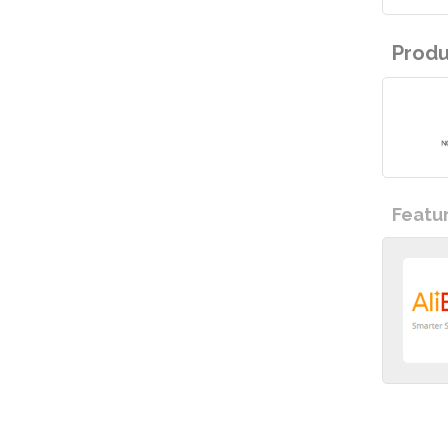
Prod
Featu