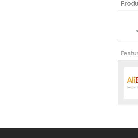
Prod
Featu