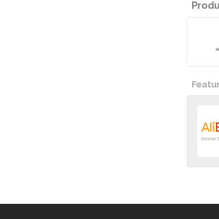
Prod
Featu